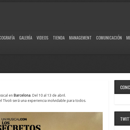
COGRAFÍA
GALERÍA
VIDEOS
TIENDA
MANAGEMENT
COMUNICACIÓN
M
CONC
usical en
Barcelona
. Del 10 al 13 de abril.
el Tívoli será una experiencia inolvidable para todos.
TWIT