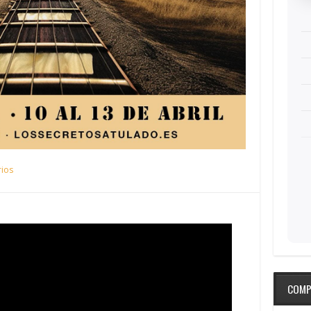
ios
COMP