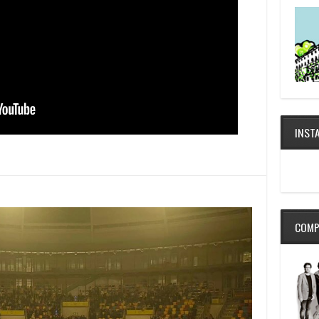
INST
COMP