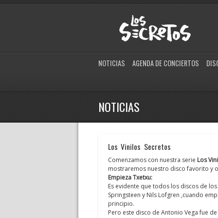
NOTICIAS
AGENDA DE CONCIERTOS
DIS
NOTICIAS
Los Vinilos Secretos
Comenzamos con nuestra serie
Los Vin
mostraremos nuestro disco favorito y o
Empieza Txetxu:
Es evidente que todos los discos de lo
Springsteen y Nils Lofgren ,cuando empe
principio.
Pero este disco de Antonio Vega fue de