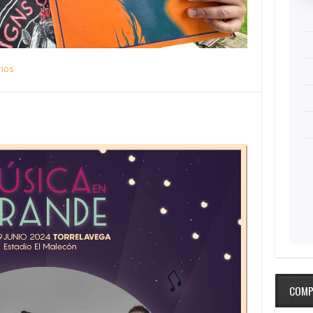
ios
COMP