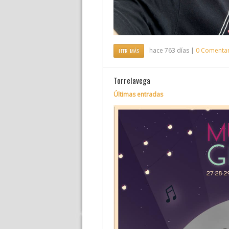
hace 763 días |
0 Comentar
LEER MÁS
Torrelavega
Últimas entradas