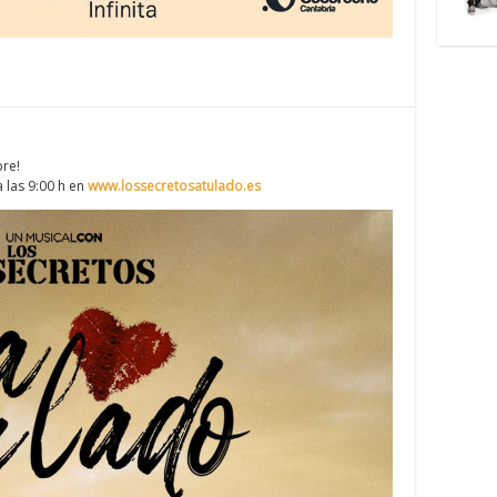
bre!
a las 9:00 h en
www.lossecretosatulado.es