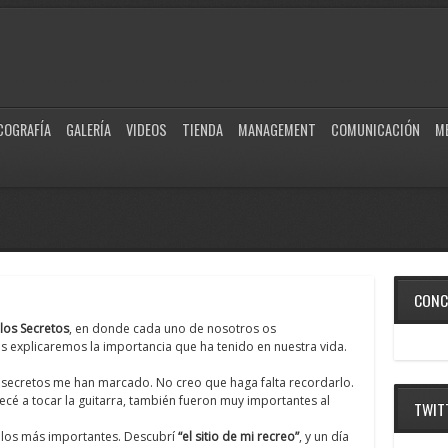
COGRAFÍA
GALERÍA
VIDEOS
TIENDA
MANAGEMENT
COMUNICACIÓN
M
CONC
ilos Secretos
, en donde cada uno de nosotros os
s explicaremos la importancia que ha tenido en nuestra vida.
s secretos me han marcado. No creo que haga falta recordarlo.
cé a tocar la guitarra, también fueron muy importantes al
TWIT
 los más importantes. Descubrí
“el sitio de mi recreo”
, y un día