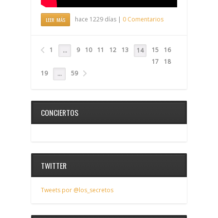
hace 1229 días |
0 Comentarios
LEER MÁS
1
9
10
11
12
13
15
16
…
14
17
18
19
59
…
CONCIERTOS
TWITTER
Tweets por @los_secretos