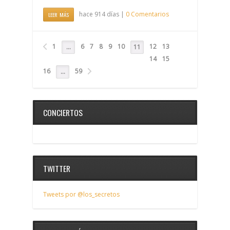
hace 914 días |
0 Comentarios
LEER MÁS
1
6
7
8
9
10
12
13
…
11
14
15
16
59
…
CONCIERTOS
TWITTER
Tweets por @los_secretos