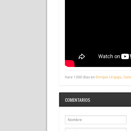
hace 1360 días en
Enrique Urquijo
,
Gene
COMENTARIOS