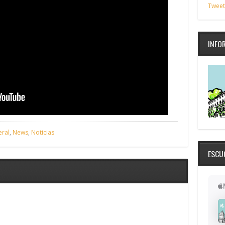
Tweet
INFO
ral
,
News
,
Noticias
ESCU