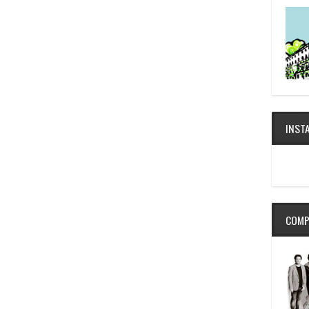
INST
COMP