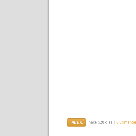
hace 628 días |
0 Comentar
LEER MÁS