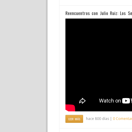
Reencuentros con Julio Ruiz: Los S
hace 800 días |
0 Comentar
LEER MÁS