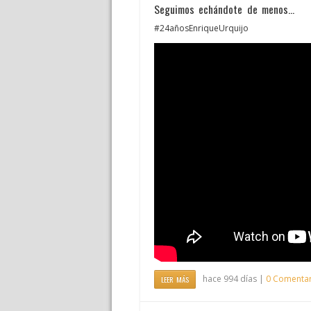
Seguimos echándote de menos…
#24añosEnriqueUrquijo
hace 994 días |
0 Comentar
LEER MÁS