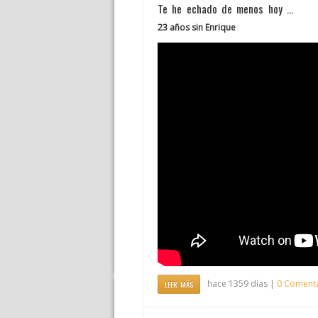
Te he echado de menos hoy …
23 años sin Enrique
hace 1359 días |
0 Coment
LEER MÁS