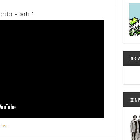
ecretos – parte 1
INST
COMP
ios