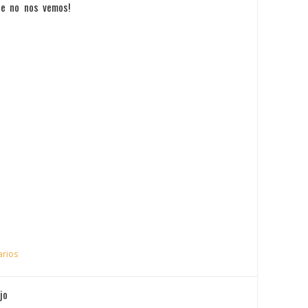
ue no nos vemos!
arios
jo