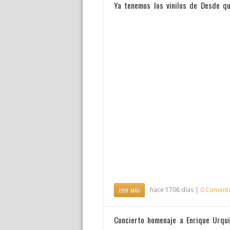
Ya tenemos los vinilos de Desde q
hace 1708 días |
0 Coment
LEER MÁS
Concierto homenaje a Enrique Urqui