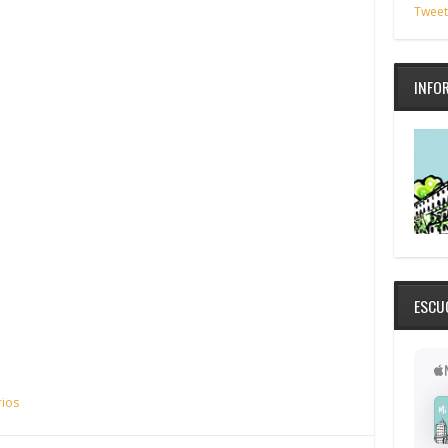
Tweet
INFO
ESCU
ios