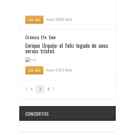
hace 2089 días
LEER MÁS
Crónica Efe Eme
Enrique Urquijo: el feliz legado de unos
versos tristes
hace 2453 días
LEER MÁS
1
3
2
CONCIERTOS