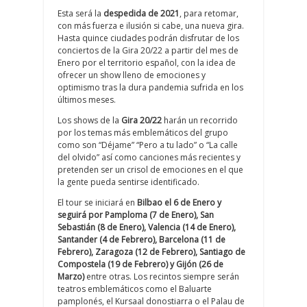
Esta será la
despedida de 2021
, para retomar,
con más fuerza e ilusión si cabe, una nueva gira.
Hasta quince ciudades podrán disfrutar de los
conciertos de la Gira 20/22 a partir del mes de
Enero por el territorio español, con la idea de
ofrecer un show lleno de emociones y
optimismo tras la dura pandemia sufrida en los
últimos meses.
Los shows de la
Gira 20/22
harán un recorrido
por los temas más emblemáticos del grupo
como son “Déjame” “Pero a tu lado” o “La calle
del olvido” así como canciones más recientes y
pretenden ser un crisol de emociones en el que
la gente pueda sentirse identificado.
El tour se iniciará en
Bilbao el 6 de Enero y
seguirá por Pamploma (7 de Enero), San
Sebastián (8 de Enero), Valencia (14 de Enero),
Santander (4 de Febrero), Barcelona (11 de
Febrero), Zaragoza (12 de Febrero), Santiago de
Compostela (19 de Febrero) y Gijón (26 de
Marzo)
entre otras. Los recintos siempre serán
teatros emblemáticos como el Baluarte
pamplonés, el Kursaal donostiarra o el Palau de