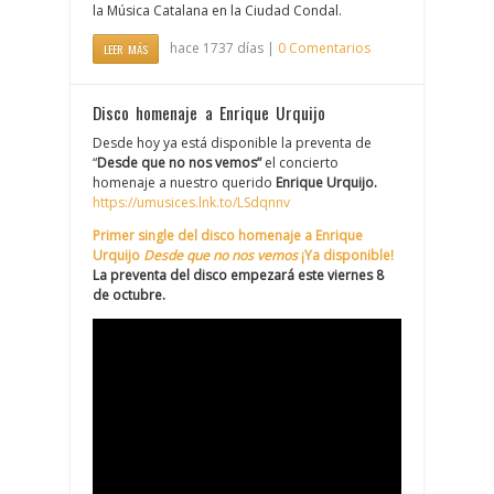
la Música Catalana en la Ciudad Condal.
hace 1737 días |
0 Comentarios
LEER MÁS
Disco homenaje a Enrique Urquijo
Desde hoy ya está disponible la preventa de
“
Desde que no nos vemos”
el concierto
homenaje a nuestro querido
Enrique Urquijo.
https://umusices.lnk.to/LSdqnnv
Primer single del disco homenaje a
Enrique
Urquijo
Desde que no nos vemos
¡Ya disponible!
La preventa del disco empezará este
viernes 8
de octubre.