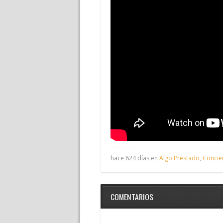
hace 624 días en
Algo Prestado
,
Concie
COMENTARIOS