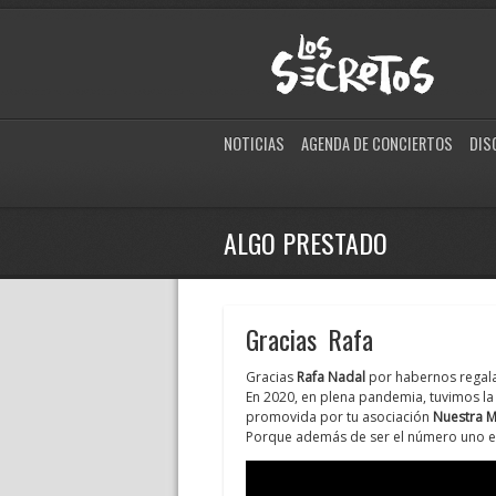
NOTICIAS
AGENDA DE CONCIERTOS
DIS
ALGO PRESTADO
Gracias Rafa
Gracias
Rafa Nadal
por habernos regal
En 2020, en plena pandemia, tuvimos la
promovida por tu asociación
Nuestra M
Porque además de ser el número uno en l