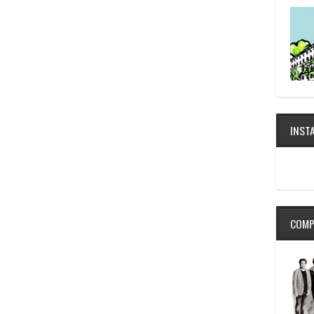
INST
COMP