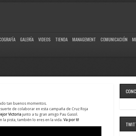
COGRAFÍA
GALERÍA
VIDEOS
TIENDA
MANAGEMENT
COMUNICACIÓN
M
CONC
ado tan buenos momentos.
 suerte de colaborar en esta campaña de Cruz Roja
ejor Victoria
junto a tu gran amigo Pau Gasol.
a pista, también lo eres en la vida.
Va por ti!
TWIT