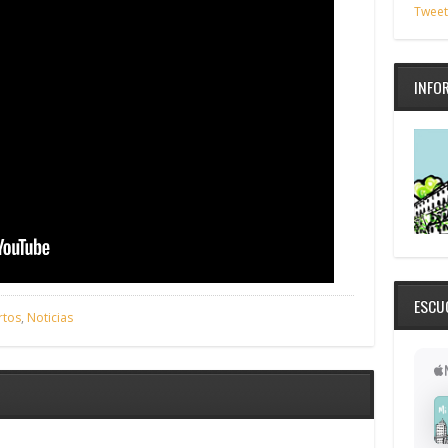
Tweet
INFO
ESCU
rtos
,
Noticias