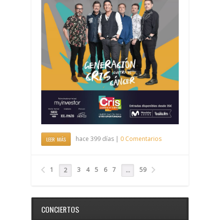
hace 399 días |
0 Comentarios
LEER MÁS
1
3
4
5
6
7
59
2
…
CONCIERTOS