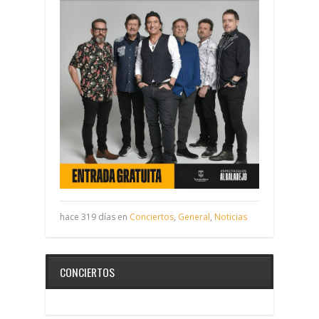
hace 319 días en
Conciertos
,
General
,
Noticias
CONCIERTOS