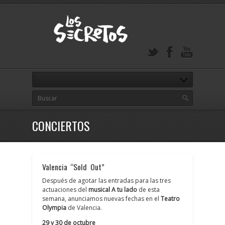
CONCIERTOS
Valencia “Sold Out”
Después de agotar las entradas para las tres
actuaciones del
musical A tu lado
de esta
semana, anunciamos nuevas fechas en el
Teatro
Olympia
de Valencia.
29 y 30 de octubre