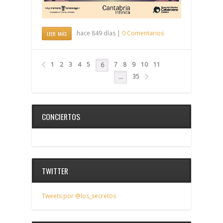
hace 849 días |
0 Comentarios
LEER MÁS
1
2
3
4
5
7
8
9
10
11
6
35
…
CONCIERTOS
TWITTER
Tweets por @los_secretos