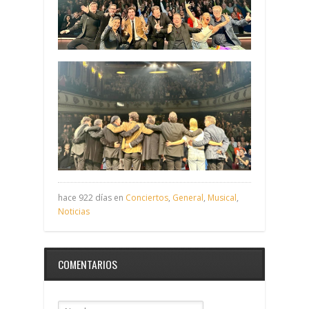
hace 922 días en
Conciertos
,
General
,
Musical
,
Noticias
COMENTARIOS