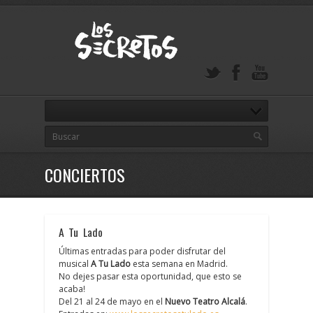
CONCIERTOS
A Tu Lado
Últimas entradas para poder disfrutar del
musical
A Tu Lado
esta semana en Madrid.
No dejes pasar esta oportunidad, que esto se
acaba!
Del 21 al 24 de mayo en el
Nuevo Teatro Alcalá
.