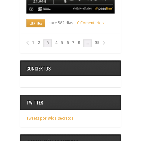
hace 582 días |
0 Comentarios
LEER MÁS
1
2
4
5
6
7
8
35
3
…
CONCIERTOS
TWITTER
Tweets por @los_secretos