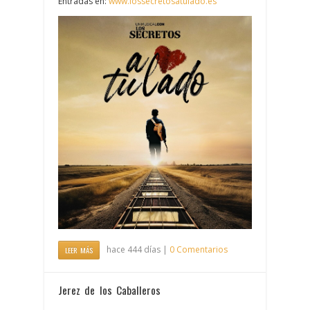
Entradas en:
www.lossecretosatulado.es
hace 444 días |
0 Comentarios
LEER MÁS
Jerez de los Caballeros