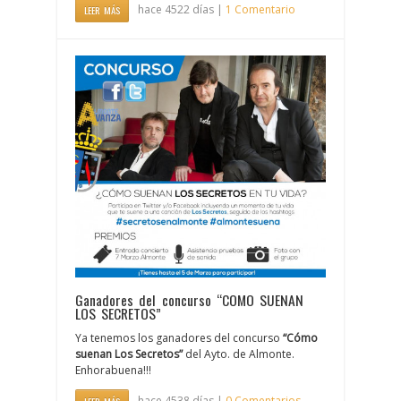
hace 4522 días |
1 Comentario
LEER MÁS
Ganadores del concurso “COMO SUENAN
LOS SECRETOS”
Ya tenemos los ganadores del concurso
“Cómo
suenan Los Secretos”
del Ayto. de Almonte.
Enhorabuena!!!
hace 4538 días |
0 Comentarios
LEER MÁS