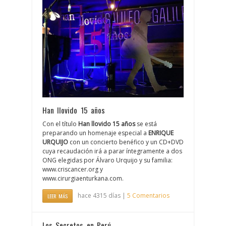
Han llovido 15 años
Con el título
Han llovido 15 años
se está
preparando un homenaje especial a
ENRIQUE
URQUIJO
con un concierto benéfico y un CD+DVD
cuya recaudación irá a parar íntegramente a dos
ONG elegidas por Álvaro Urquijo y su familia:
www.criscancer.org y
www.cirurgiaenturkana.com.
hace 4315 días |
5 Comentarios
LEER MÁS
Los Secretos en Perú