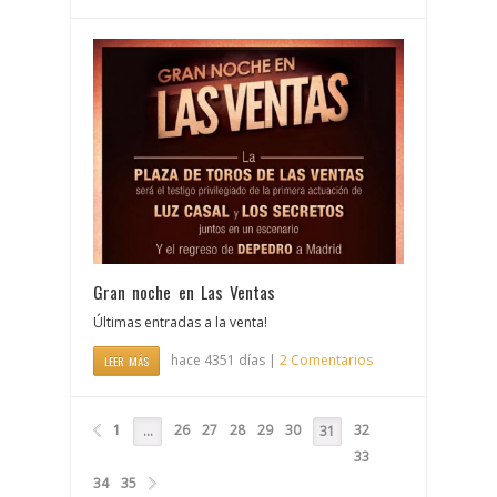
Gran noche en Las Ventas
Últimas entradas a la venta!
hace 4351 días |
2 Comentarios
LEER MÁS
1
26
27
28
29
30
32
…
31
33
34
35