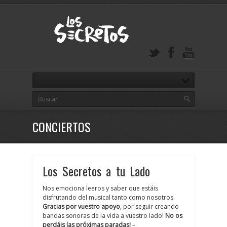
CONCIERTOS
Los Secretos a tu Lado
Nos emociona leeros y saber que estáis
disfrutando del musical tanto como nosotros.
Gracias por vuestro apoyo
, por seguir creando
bandas sonoras de la vida a vuestro lado!
No os
perdáis las próximas paradas!
–