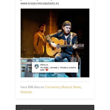
www.lossecretosatulado.es
hace 898 días en
Conciertos
,
Musical
,
News
,
Noticias