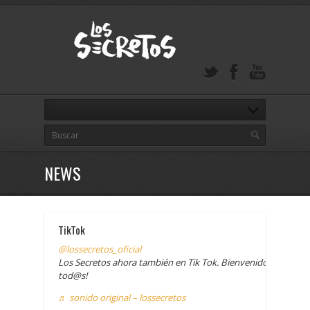
NEWS
TikTok
@lossecretos_oficial
Los Secretos ahora también en Tik Tok. Bienvenidos a
tod@s!
♬ sonido original – lossecretos