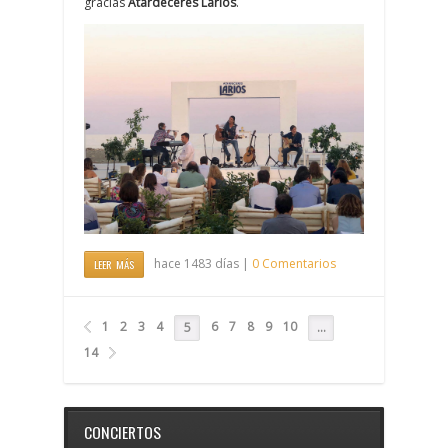
gracias
Atardeceres Larios
.
hace 1483 días |
0 Comentarios
LEER MÁS
1
2
3
4
6
7
8
9
10
5
…
14
CONCIERTOS