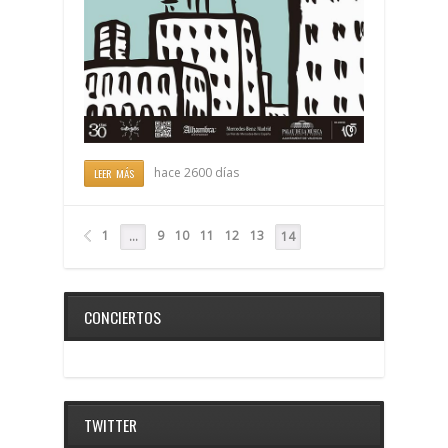
hace 2600 días
LEER MÁS
1
9
10
11
12
13
…
14
CONCIERTOS
TWITTER