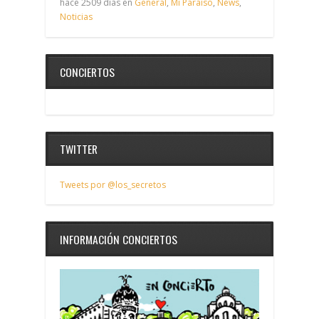
hace 2509 días en
General
,
Mi Paraíso
,
News
,
Noticias
CONCIERTOS
TWITTER
Tweets por @los_secretos
INFORMACIÓN CONCIERTOS