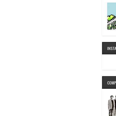
INST
COMP