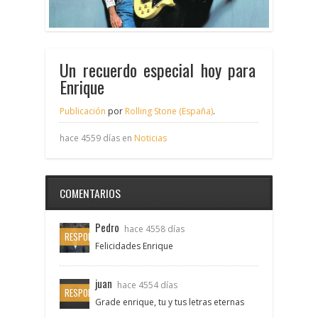
Un recuerdo especial hoy para
Enrique
Publicación
por
Rolling Stone (España)
.
hace 4559 días en
Noticias
COMENTARIOS
Pedro
hace 4558 días
RESPONDER
Felicidades Enrique
juan
hace 4554 días
RESPONDER
Grade enrique, tu y tus letras eternas