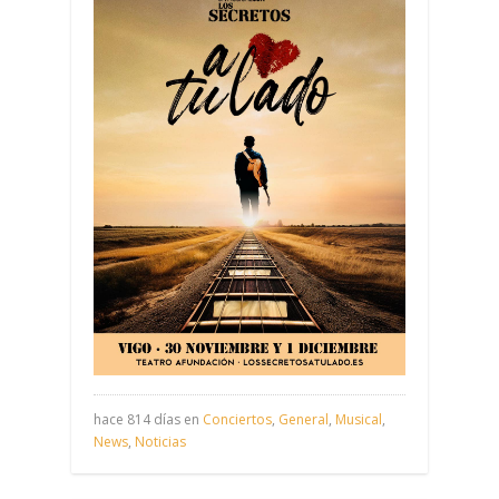
hace 814 días en
Conciertos
,
General
,
Musical
,
News
,
Noticias