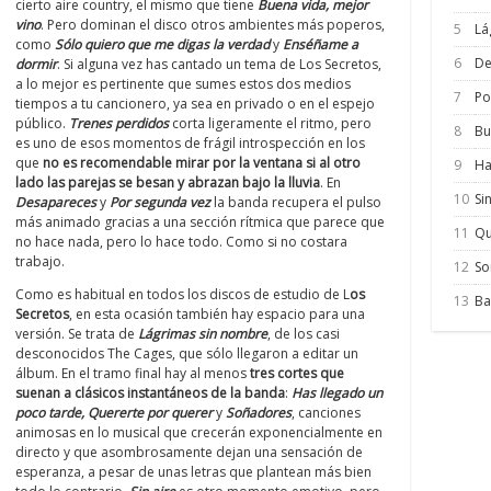
cierto aire country, el mismo que tiene
Buena vida, mejor
vino
. Pero dominan el disco otros ambientes más poperos,
5
Lá
como
Sólo quiero que me digas la verdad
y
Enséñame a
6
De
dormir
. Si alguna vez has cantado un tema de Los Secretos,
a lo mejor es pertinente que sumes estos dos medios
7
Po
tiempos a tu cancionero, ya sea en privado o en el espejo
público.
Trenes perdidos
corta ligeramente el ritmo, pero
8
Bu
es uno de esos momentos de frágil introspección en los
que
no es recomendable mirar por la ventana si al otro
9
Ha
lado las parejas se besan y abrazan bajo la lluvia
. En
10
Si
Desapareces
y
Por segunda vez
la banda recupera el pulso
más animado gracias a una sección rítmica que parece que
11
Qu
no hace nada, pero lo hace todo. Como si no costara
trabajo.
12
So
Como es habitual en todos los discos de estudio de L
os
13
Ba
Secretos
, en esta ocasión también hay espacio para una
versión. Se trata de
Lágrimas sin nombre
, de los casi
desconocidos The Cages, que sólo llegaron a editar un
álbum. En el tramo final hay al menos
tres cortes que
suenan a clásicos instantáneos de la banda
:
Has llegado un
poco tarde, Quererte por querer
y
Soñadores
, canciones
animosas en lo musical que crecerán exponencialmente en
directo y que asombrosamente dejan una sensación de
esperanza, a pesar de unas letras que plantean más bien