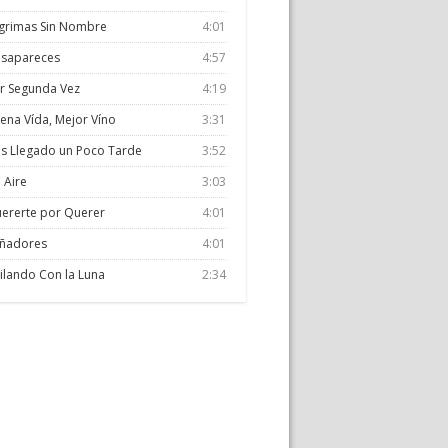
grimas Sin Nombre
4:01
sapareces
4:57
r Segunda Vez
4:19
ena Vída, Mejor Víno
3:31
s Llegado un Poco Tarde
3:52
n Aire
3:03
ererte por Querer
4:01
ñadores
4:01
ilando Con la Luna
2:34