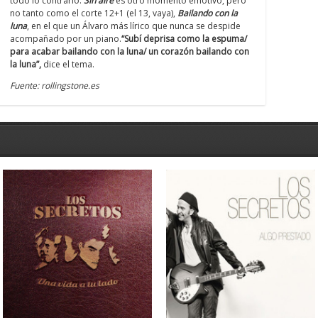
todo lo contrario.
Sin aire
es otro momento emotivo, pero
no tanto como el corte 12+1 (el 13, vaya),
Bailando con la
luna
, en el que un Álvaro más lírico que nunca se despide
acompañado por un piano.
“Subí deprisa como la espuma/
para acabar bailando con la luna/ un corazón bailando con
la luna”,
dice el tema.
Fuente: rollingstone.es