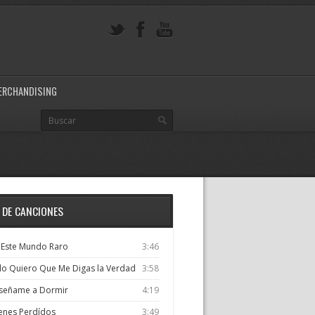
ERCHANDISING
A DE CANCIONES
 Este Mundo Raro
3:46
lo Quiero Que Me Digas la Verdad
3:58
señame a Dormir
4:19
enes Perdídos
3:49