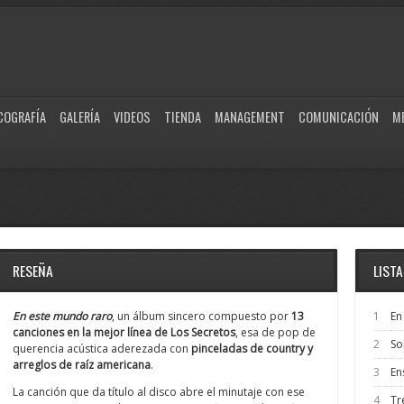
COGRAFÍA
GALERÍA
VIDEOS
TIENDA
MANAGEMENT
COMUNICACIÓN
M
RESEÑA
LIST
En este mundo raro
, un álbum sincero compuesto por
13
1
En
canciones en la mejor línea de Los Secretos
, esa de pop de
2
So
querencia acústica aderezada con
pinceladas de country y
arreglos de raíz americana
.
3
En
La canción que da título al disco abre el minutaje con ese
4
Tr