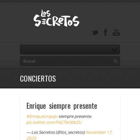
CONCIERTOS
Enrique siempre presente
#EnriqueUrquijo
siempre presente.
pic.twitter.com/FAZ7bObbZU
— Los Secretos (@los_secretos)
November 17,
2025