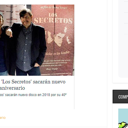
COMP
ario