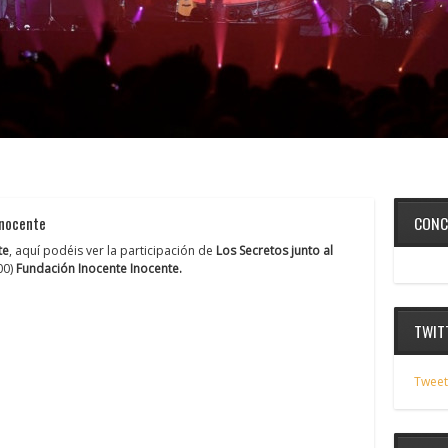
CONC
Inocente
te
, aquí podéis ver la participación de
Los Secretos junto al
00)
Fundación Inocente Inocente.
TWIT
Tweet