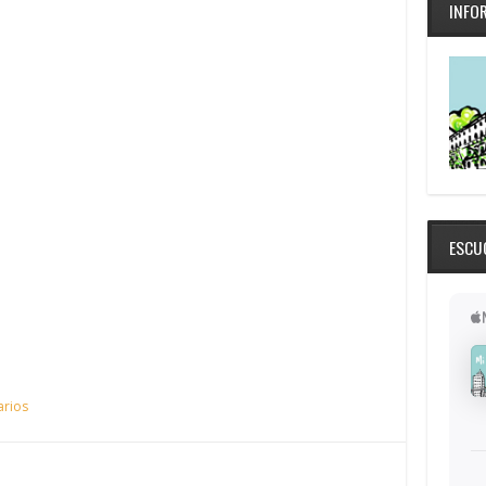
INFO
ESCU
arios