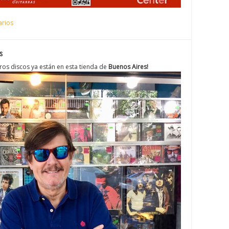
arios
s
os discos ya están en esta tienda de
Buenos Aires!