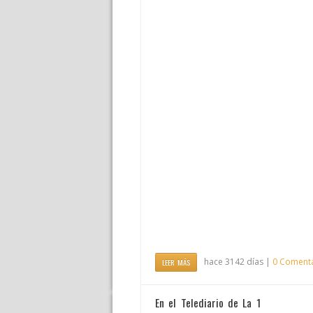
hace 3142 días |
0 Coment
LEER MÁS
En el Telediario de La 1