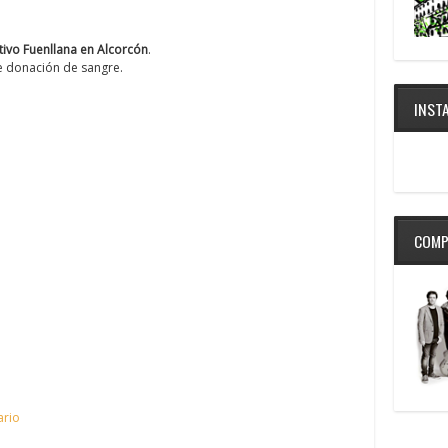
ivo Fuenllana en Alcorcón
.
de donación de sangre.
INST
COMP
ario