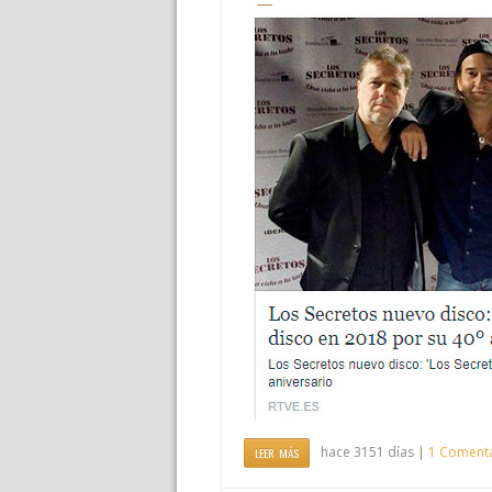
hace 3151 días |
1 Coment
LEER MÁS