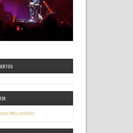
IERTOS
TER
s por @los_secretos