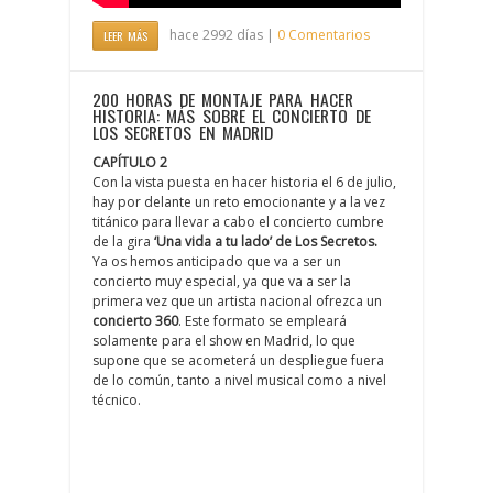
hace 2992 días |
0 Comentarios
LEER MÁS
200 HORAS DE MONTAJE PARA HACER
HISTORIA: MÁS SOBRE EL CONCIERTO DE
LOS SECRETOS EN MADRID
CAPÍTULO 2
Con la vista puesta en hacer historia el 6 de julio,
hay por delante un reto emocionante y a la vez
titánico para llevar a cabo el concierto cumbre
de la gira
‘Una vida a tu lado’ de Los Secretos.
Ya os hemos anticipado que va a ser un
concierto muy especial, ya que va a ser la
primera vez que un artista nacional ofrezca un
concierto 360
. Este formato se empleará
solamente para el show en Madrid, lo que
supone que se acometerá un despliegue fuera
de lo común, tanto a nivel musical como a nivel
técnico.