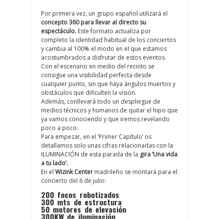
Por primera vez, un grupo español utilizará el
concepto 360 para llevar al directo su
espectáculo.
Este formato actualiza por
completo la identidad habitual de los conciertos
y cambia al 100% el modo en el que estamos
acostumbrados a disfrutar de estos eventos.
Con el escenario en medio del recinto se
consigue una visibilidad perfecta desde
cualquier punto, sin que haya ángulos muertos y
obstáculos que dificulten la visión.
Además, conllevará todo un despliegue de
medios técnicos y humanos de quitar el hipo que
ya vamos conociendo y que iremos revelando
poco a poco.
Para empezar, en el ‘Primer Capítulo’ os
detallamos solo unas cifras relacionadas con la
ILUMINACIÓN de esta parada de la
gira ‘Una vida
a tu lado’.
En el
Wizink Center
madrileño se montará para el
concierto del 6 de julio:
200 focos robotizados
300 mts de estructura
50 motores de elevación
300KW de iluminación