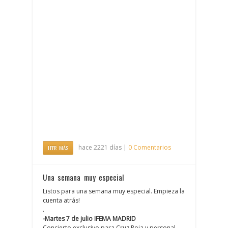
hace 2221 días |
0 Comentarios
LEER MÁS
Una semana muy especial
Listos para una semana muy especial. Empieza la
cuenta atrás!
.
-Martes 7 de julio IFEMA MADRID
Concierto exclusivo para Cruz Roja y personal