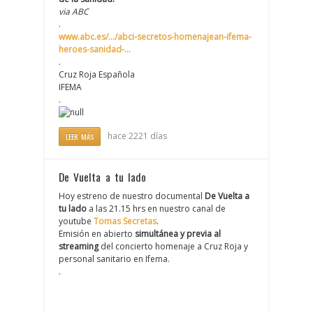
via ABC
.
www.abc.es/…/abci-secretos-homenajean-ifema-
heroes-sanidad-…
.
Cruz Roja Española
IFEMA
.
hace 2221 días
LEER MÁS
De Vuelta a tu lado
Hoy estreno de nuestro documental
De Vuelta a
tu lado
a las 21.15 hrs en nuestro canal de
youtube
Tomas Secretas
.
Emisión en abierto
simultánea y previa al
streaming
del concierto homenaje a Cruz Roja y
personal sanitario en Ifema.
.