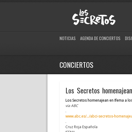
NOTICIAS
AGENDA DE CONCIERTOS
DIS
CONCIERTOS
Los Secretos homenajean
Los Secretos homenajean en Ifema a los
via ABC
.
www.abc.es/…/abci-secretos-homenaje
.
Cruz Roja Española