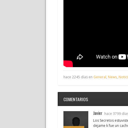
hace 2245 días en
General
,
News
,
Notic
COMENTARIOS
Javier
hace 3799 día
Los Secretos estuvist
dejame k fue un cac