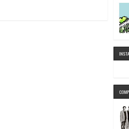
INST
COMP