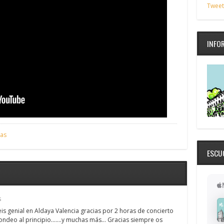
Tweet
INFO
ias
ESCU
s
eis genial en Aldaya Valencia gracias por 2 horas de concierto
hondeo al principio…….y muchas más… Gracias siempre os