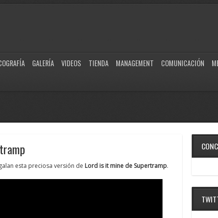
COGRAFÍA
GALERÍA
VIDEOS
TIENDA
MANAGEMENT
COMUNICACIÓN
M
rtramp
CONC
alan esta preciosa versión de
Lord is it mine de Supertramp
.
TWIT