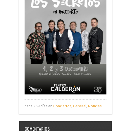
hace 289 días en
Conciertos
,
General
,
Noticias
COMENTARIOS