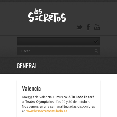
GENERAL
Valencia
Amig@s de Valencia! El musical
A Tu Lado
llegará
al
Teatro Olympia
los días 29 y 30 de octubre.
Nos vemos en una semana! Entradas disponibles
en
www.lossecretosatulado.es