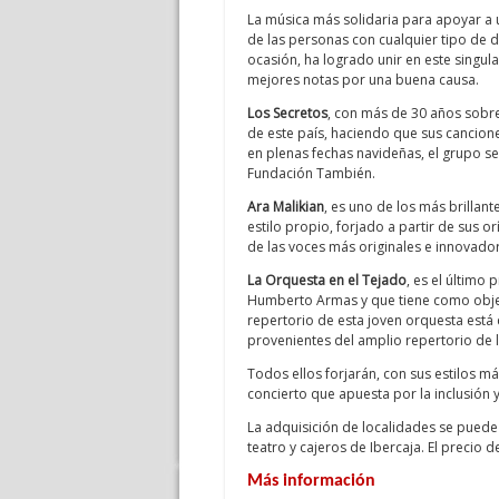
La música más solidaria para apoyar a 
de las personas con cualquier tipo de 
ocasión, ha logrado unir en este singula
mejores notas por una buena causa.
Los Secretos
, con más de 30 años sobre
de este país, haciendo que sus cancion
en plenas fechas navideñas, el grupo s
Fundación También.
Ara Malikian
, es uno de los más brillan
estilo propio, forjado a partir de sus or
de las voces más originales e innovado
La Orquesta en el Tejado
, es el último
Humberto Armas y que tiene como objetiv
repertorio de esta joven orquesta est
provenientes del amplio repertorio de l
Todos ellos forjarán, con sus estilos 
concierto que apuesta por la inclusión y
La adquisición de localidades se puede
teatro y cajeros de Ibercaja. El precio d
Más información