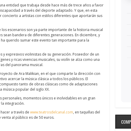
una entidad que trabaja desde hace más de trece años a favor
discapacidad a través del deporte adaptado. Y que, en esta
r concierto a artistas con estilos diferentes que aportarán sus
 los escenarios son ya parte importante de la historia musical
es sean bandera de diferentes generaciones. En diciembre, y
e ha querido sumar este evento tan importante para la
tes y expresivos violinistas de su generación. Poseedor de un
ígenes y ricas vivencias musicales, su violín se alza como una
ras del panorama musical.
 proyecto de Ara Malikian, en el que comparte la dirección con
o acercar la música clásica a todos los públicos. El
á compuesto tanto de obras clásicas como de adaptaciones
a música popular del siglo XX.
más personales, momentos únicos e inolvidables en un gran
 la integración.
 hacer a través de
www.teatrosdelcanal.com
, en taquillas del
e venta al público es de 50 euros.
COMP