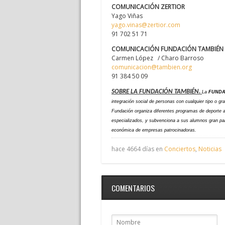
COMUNICACIÓN ZERTIOR
Yago Viñas
yago.vinas@zertior.com
91 702 51 71
COMUNICACIÓN FUNDACIÓN TAMBIÉN
Carmen López / Charo Barroso
comunicacion@tambien.org
91 384 50 09
SOBRE LA FUNDACIÓN TAMBIÉN.
La
FUNDA
integración social de personas con cualquier tipo o gr
Fundación organiza diferentes programas de deporte a
especializados, y subvenciona a sus alumnos gran parte
económica de empresas patrocinadoras.
hace 4664 días en
Conciertos
,
Noticias
COMENTARIOS