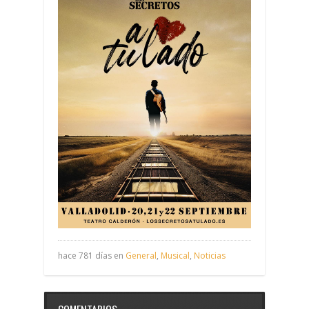
hace 781 días en
General
,
Musical
,
Noticias
COMENTARIOS