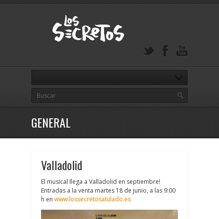
GENERAL
Valladolid
El musical llega a Valladolid en septiembre!
Entradas a la venta martes 18 de junio, a las 9:00
h en
www.lossecretosatulado.es