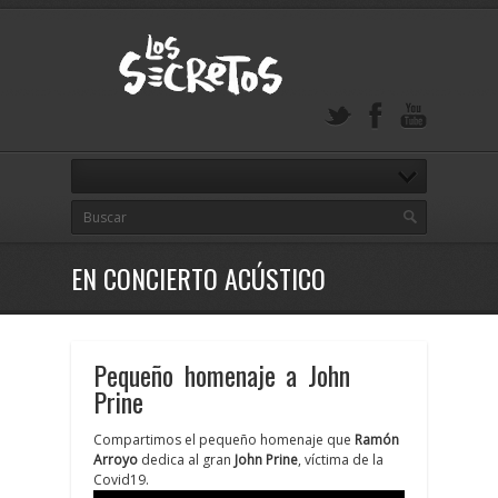
EN CONCIERTO ACÚSTICO
Pequeño homenaje a John
Prine
Compartimos el pequeño homenaje que
Ramón
Arroyo
dedica al gran
John Prine
, víctima de la
Covid19.