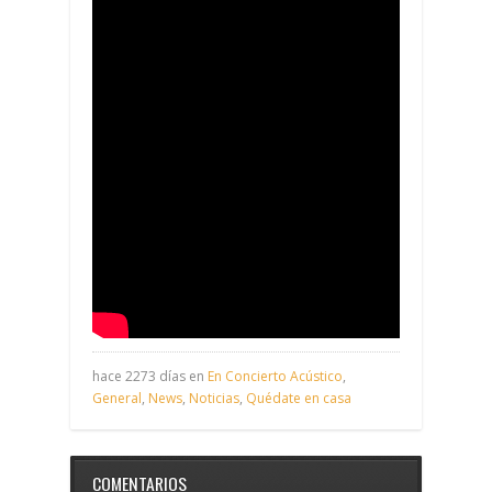
hace 2273 días en
En Concierto Acústico
,
General
,
News
,
Noticias
,
Quédate en casa
COMENTARIOS