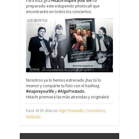
Para esta gira
Hitachi Inspire your life
ha
preparado este estupendo photocall que
encontraréis en todos los conciertos.
Nosotros ya lo hemos estrenado ¡haz tú lo
mismo! y compárte tu foto con el hashtag
‪#‎inspireyourlife
‬ y
#AlgoPrestado
.
Hitachi premiará las más atrevidas y originales!
hace 4105 días en
Algo Prestado
,
Conciertos
,
Noticias