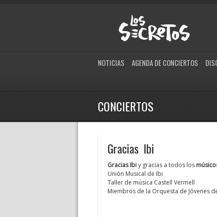
NOTICIAS
AGENDA DE CONCIERTOS
DIS
CONCIERTOS
Gracias Ibi
Gracias Ibi
y gracias a todos los
músico
Unión Musical de Ibi
Taller de música Castell Vermell
Miembros de la Orquesta de Jóvenes de 