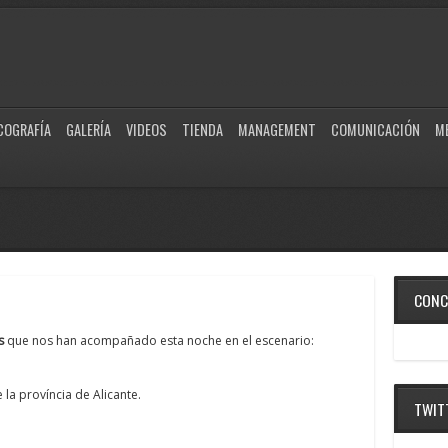
COGRAFÍA
GALERÍA
VIDEOS
TIENDA
MANAGEMENT
COMUNICACIÓN
M
CONC
s
que nos han acompañado esta noche en el escenario:
la província de Alicante.
TWIT