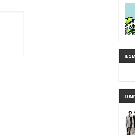
INST
COMP