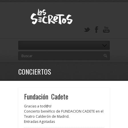
CONCIERTOS
Fundación Cadete
Gracias a tod@s!
Concierto benéfico de FUNDACION CADETE en el
Teatro Calderón de Madrid.
Entradas Agotadas