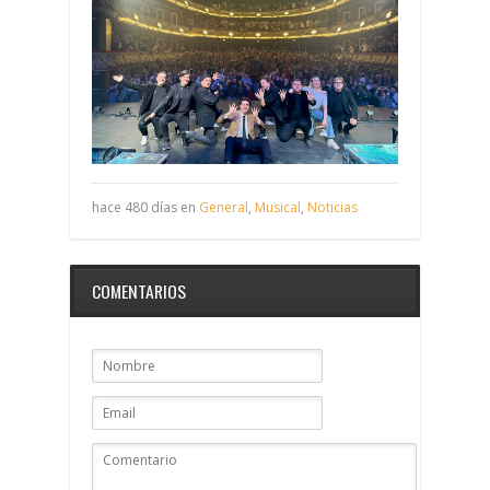
hace 480 días en
General
,
Musical
,
Noticias
COMENTARIOS