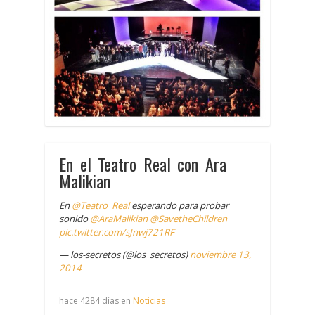
En el Teatro Real con Ara
Malikian
En
@Teatro_Real
esperando para probar
sonido
@AraMalikian
@SavetheChildren
pic.twitter.com/sJnwj721RF
— los-secretos (@los_secretos)
noviembre 13,
2014
hace 4284 días en
Noticias