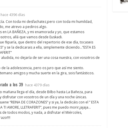
hace 4396 días
cía. Con toda mi desfachatez,pero con toda mi humildad,
o, me atrevo a pediros algo.
áis en LA BAÑEZA, y mi enamorada y yo, que estamos
sotros, allá que vamos desde Euskadi.
que fliparía, que dentro del repertorio de ese día, tocaseis
 y se la dedicarais a ella, simplemente diciendo…”ESTA ES
AFERIT”
 aludida, no dejaría de ser una cosa nuestra, con vosotros de
de la adolescencia, pero os juro que así me siento.
temano amigos y mucha suerte en la gira, sois fantásticos.
rado a los 39
hace 4379 días
 mañana llega el día, desde Bilbo hasta La Bañeza, para
y disfrutar con vosotros de un día y una noche únicas.
suene “REINA DE CORAZONES” y si ya, la dedicáis con el ” ESTA
RA TI AMORE, LLETRAFERIT”, pues me puedo morir,jajaja…
s de todos modos, y nada, a disfrutar el Miércoles,
azo!!!!