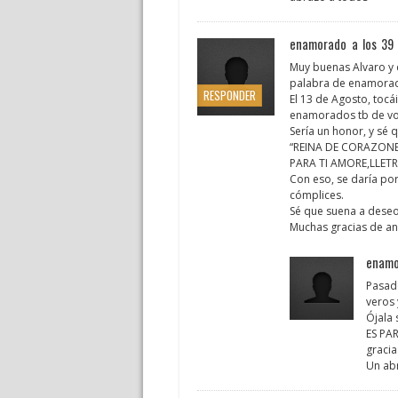
enamorado a los 39
Muy buenas Alvaro y 
palabra de enamorad
RESPONDER
El 13 de Agosto, toc
enamorados tb de vo
Sería un honor, y sé 
“REINA DE CORAZONES”
PARA TI AMORE,LLETR
Con eso, se daría por
cómplices.
Sé que suena a deseo 
Muchas gracias de an
enamo
Pasado
veros 
Ójala 
ES PA
gracia
Un abr