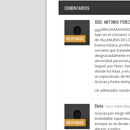
COMENTARIOS
JOSE ANTONIO PERE
¡¡¡¡¡¡¡GRACIAAAAASSSSS
Ayer en el concierto 
RESPONDER
de VILLANUEVA DE LOS 
buena música, profes
cercanía que trasmi
desgraciadamente esc
sinceridad personal y
Seguid, por favor, h
donde los haya, y en 
un espectáculo de fel
Gracias y hasta siem
Un admirador vuestro,
Elena
hace 4406 día
Gracias por elegir Vil
inolvidable espectacu
RESPONDER
enrique os ve desde
abrazo a todos