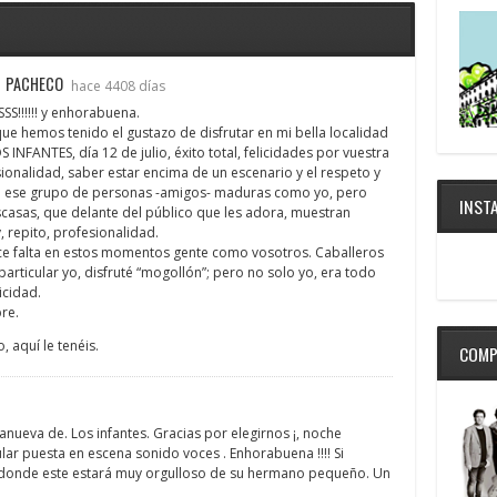
Z PACHECO
hace 4408 días
SS!!!!!! y enhorabuena.
que hemos tenido el gustazo de disfrutar en mi bella localidad
INFANTES, día 12 de julio, éxito total, felicidades por vuestra
ionalidad, saber estar encima de un escenario y el respeto y
te ese grupo de personas -amigos- maduras como yo, pero
INST
asas, que delante del público que les adora, muestran
, repito, profesionalidad.
ace falta en estos momentos gente como vosotros. Caballeros
particular yo, disfruté “mogollón”; pero no solo yo, era todo
icidad.
pre.
 aquí le tenéis.
COMP
s
lanueva de. Los infantes. Gracias por elegirnos ¡, noche
lar puesta en escena sonido voces . Enhorabuena !!!! Si
 donde este estará muy orgulloso de su hermano pequeño. Un