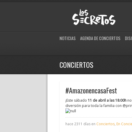
NOTICIAS
AGENDA DE CONCIERTOS
DIS
CONCIERTOS
#AmazonencasaFest
¡Este sábado
11 de abril a las 18:00h
no
diversión para toda la familia con @pri
hace 2311 días en
Conciertos
,
En Concie