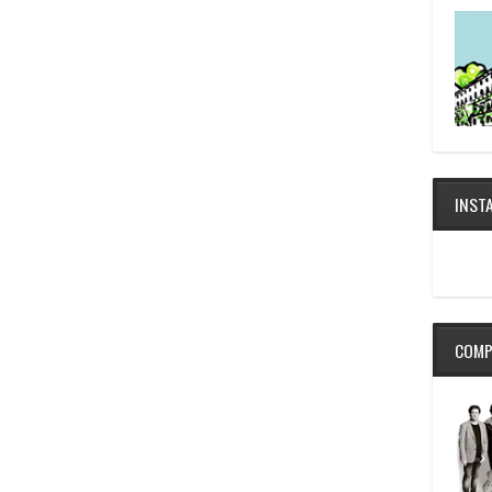
INST
COMP