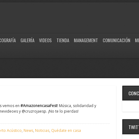
COGRAFÍA
GALERÍA
VIDEOS
TIENDA
MANAGEMENT
COMUNICACIÓN
M
CONC
s vemos en
#AmazonencasaFest
! Música, solidaridad y
mevideoes y @cruzrojaesp. ¡No te lo pierdas!
TWIT
rto Acústico
,
News
,
Noticias
,
Quédate en casa