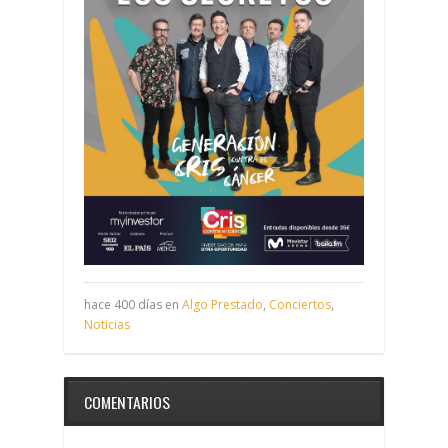
hace 400 días en
Algo Prestado
,
Conciertos
,
Noticias
COMENTARIOS