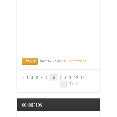
hace 628 días |
0 Comentarios
LEER MÁS
1
2
3
4
5
7
8
9
10
11
6
71
…
CONCIERTOS