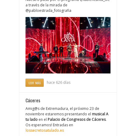
a través de la mirada de
@pabloestrada_fotografia
hace 626 días
LEER MÁS
Cáceres
Amig@s de Extremadura, el próximo 23 de
noviembre estaremos presentando el
musical A
tu lado
en el
Palacio de Congresos de Cáceres
.
Os esperamos! Entradas en
lossecretosatulado.es