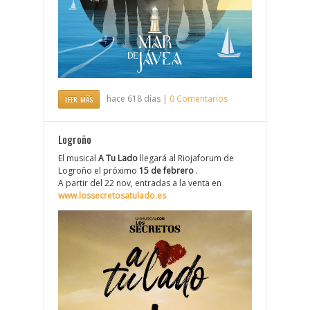
hace 618 días |
0 Comentarios
LEER MÁS
Logroño
El musical
A Tu Lado
llegará al Riojaforum de
Logroño el próximo
15 de febrero
.
A partir del 22 nov, entradas a la venta en
www.lossecretosatulado.es