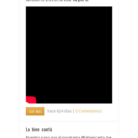
hace 624 días |
0 Comentarios
LEER MÁS
La bien cantá
Nuestro paso por el programa @labiencanta_tve