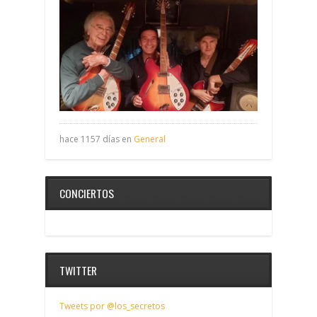
hace 1157 días en
General
CONCIERTOS
TWITTER
Tweets por @los_secretos