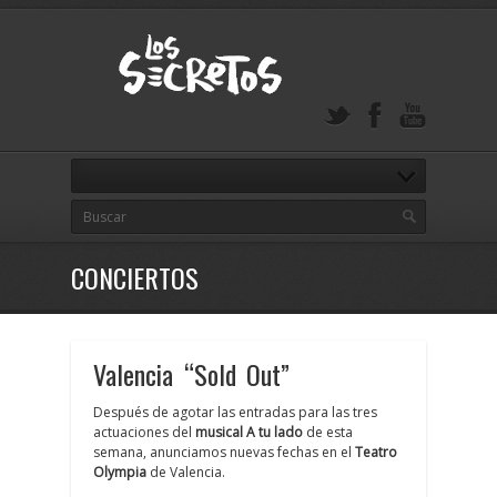
CONCIERTOS
Valencia “Sold Out”
Después de agotar las entradas para las tres
actuaciones del
musical A tu lado
de esta
semana, anunciamos nuevas fechas en el
Teatro
Olympia
de Valencia.