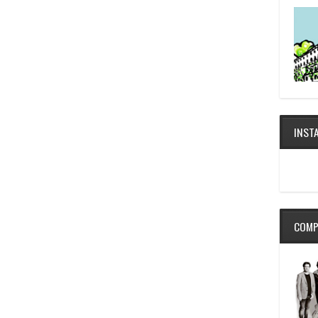
INST
COMP