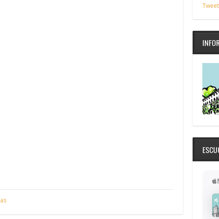
Tweet
INFO
ESCU
ias