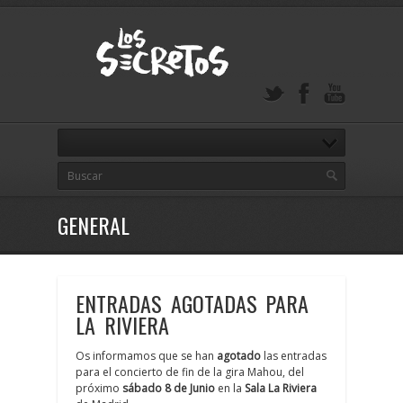
GENERAL
ENTRADAS AGOTADAS PARA
LA RIVIERA
Os informamos que se han
agotado
las entradas
para el concierto de fin de la gira Mahou, del
próximo
sábado 8 de Junio
en la
Sala La Riviera