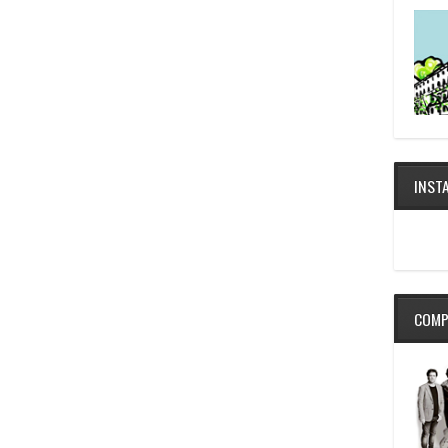
INST
COMP