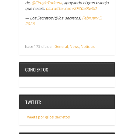
de,
@CirugiaTurkana
, apoyando el gran trabajo
que hacéis.
pic.twitter.com/2FZ0elRw0D
— Los Secretos (@los_secretos)
February 5,
2026
hace 175 días en
General
,
News
,
Noticias
CONCIERTOS
TWITTER
Tweets por @los_secretos