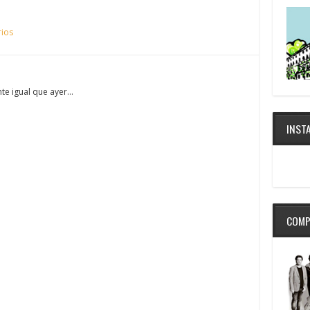
ios
te igual que ayer…
INST
COMP