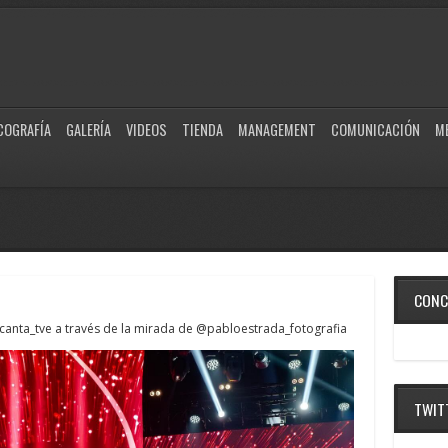
COGRAFÍA
GALERÍA
VIDEOS
TIENDA
MANAGEMENT
COMUNICACIÓN
M
CONC
anta_tve a través de la mirada de @pabloestrada_fotografia
TWIT